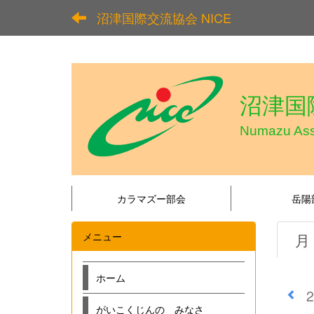
沼津国際交流協会 NICE
沼津国際
Numazu Asso
カラマズー部会
岳陽
メニュー
月
ホーム
がいこくじんの みなさ