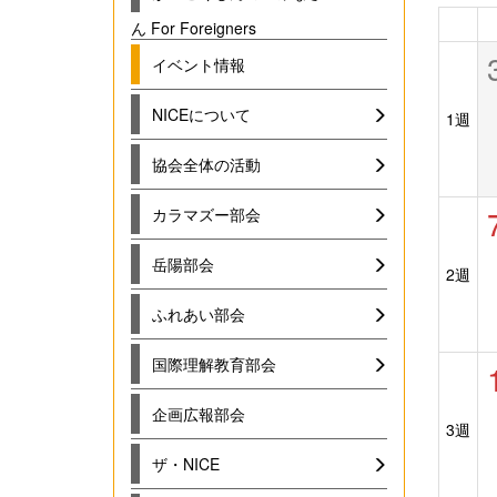
ん For Foreigners
イベント情報
NICEについて
1週
協会全体の活動
カラマズー部会
岳陽部会
2週
ふれあい部会
国際理解教育部会
企画広報部会
3週
ザ・NICE