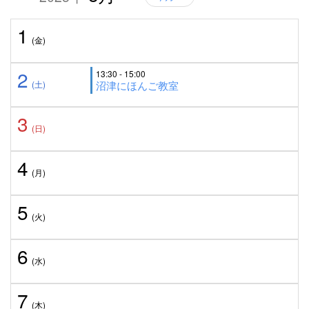
1
(金)
2
13:30 - 15:00
(土)
沼津にほんご教室
3
(日)
4
(月)
5
(火)
6
(水)
7
(木)